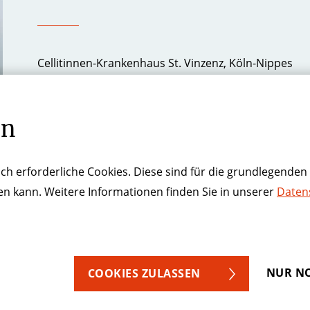
Cellitinnen-Krankenhaus St. Vinzenz, Köln-Nippes
Mail
katharina.moeller(at)cellitinnen.de
Tel
0221 7712-1231
en
ch erforderliche Cookies. Diese sind für die grundlegenden 
ren kann. Weitere Informationen finden Sie in unserer
Daten
NUR NO
COOKIES ZULASSEN
Datenschutz
Kontakt
Hinweisgeberschutzgesetz
Lief