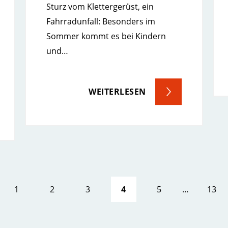
Sturz vom Klettergerüst, ein
Fahrradunfall: Besonders im
Sommer kommt es bei Kindern
und…
WEITERLESEN
E
1
2
3
4
5
…
13