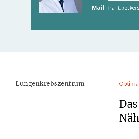
Mail
frank.beckers
Lungenkrebszentrum
Optima
Das
Näh