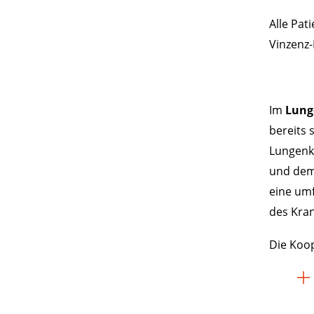
Alle Pat
Vinzenz-
Im
Lung
bereits 
Lungenkl
und dem 
eine um
des Kra
Die Koop