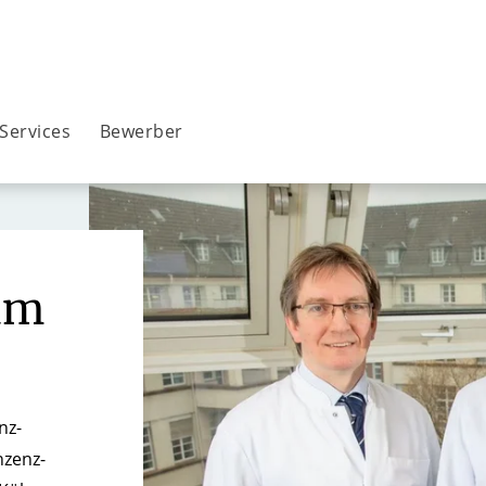
Services
Bewerber
um
nz-
nzenz-