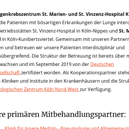
genkrebszentrum St. Marien- und St. Vinzenz-Hospital K
die Patienten mit bösartigen Erkrankungen der Lunge interd
etriebsstätten St. Vinzenz-Hospital in Köln-Nippes und
St. 
l
in Köln-Kunibertsviertel. Gemeinsam mit unseren Partner
n und betreuen wir unsere Patienten interdisziplinär und
übergreifend. Die Struktur der Betreuung ist bereits über
ewachsen und im September 2019 von der
Deutschen
ellschaft
zertifiziert worden. Als Kooperationspartner steh
 Kliniken und Institute in den Krankenhäusern und die Stru
ologischen Zentrum Köln Nord-West
zur Verfügung.
re primären Mitbehandlungspartner:
Klinik für Innere Medizin - Pneumologie und Allgemeine I