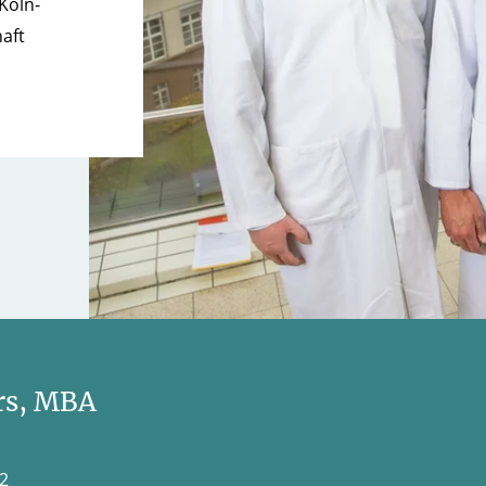
Köln-
aft
rs, MBA
2