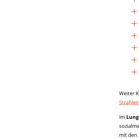
Weiter 
Strahlen
Im
Lung
sozialm
mit den