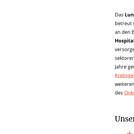
Das
Lun
betreut 
an den B
Hospita
versorge
sektoren
Jahre g
Krebsges
weiteren
des
Onk
Unse