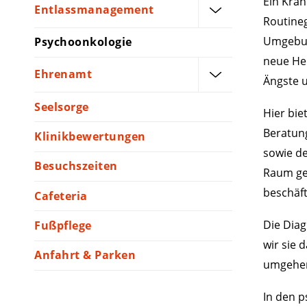
Ein Kran
Entlass­management
Routine
Umgebung
Psychoonkologie
neue He
Ehrenamt
Ängste 
Seelsorge
Hier bie
Beratung
Klinikbewertungen
sowie de
Besuchszeiten
Raum geb
beschäft
Cafeteria
Die Diag
Fußpflege
wir sie 
Anfahrt & Parken
umgehe
In den 