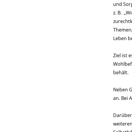
und Sorg
z. B. „W
zurechtk
Themen, 
Leben b
Ziel ist
Wohlbef
behält.
Neben G
an. Bei
Darüber 
weiteren